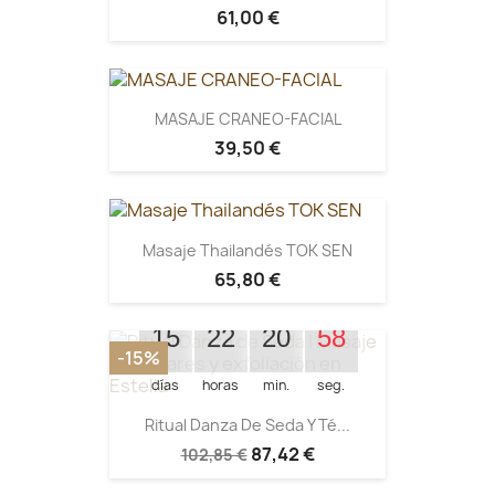
61,00 €
MASAJE CRANEO-FACIAL
39,50 €
Masaje Thailandés TOK SEN
65,80 €
Quedan:
15
22
20
58
-15%
días
horas
min.
seg.
Ritual Danza De Seda Y Té...
87,42 €
102,85 €