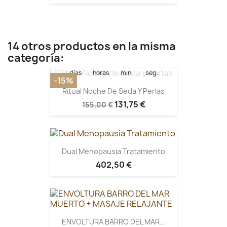
Quedan:
14 otros productos en la misma
15
22
22
28
categoría:
días
horas
min.
seg.
-15%
Ritual Noche De Seda Y Perlas
131,75 €
155,00 €
Dual Menopausia Tratamiento
402,50 €
ENVOLTURA BARRO DEL MAR...