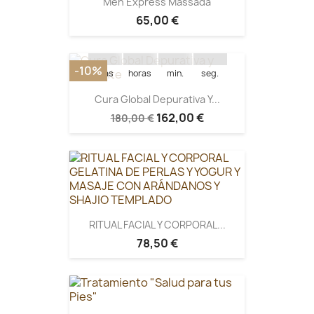
Men Express Massada
Quedan:
65,00 €
15
22
24
05
-10%
días
horas
min.
seg.
Cura Global Depurativa Y...
162,00 €
180,00 €
RITUAL FACIAL Y CORPORAL...
78,50 €