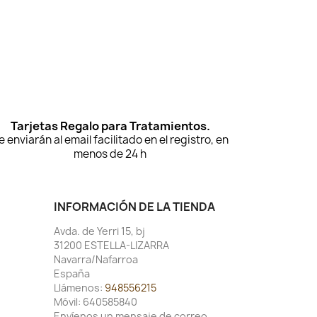
Tarjetas Regalo para Tratamientos.
e enviarán al email facilitado en el registro, en
menos de 24 h
INFORMACIÓN DE LA TIENDA
Avda. de Yerri 15, bj
31200 ESTELLA-LIZARRA
Navarra/Nafarroa
España
Llámenos:
948556215
Móvil:
640585840
Envíenos un mensaje de correo