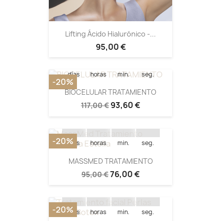
Quedan:
Lifting Ácido Hialurónico -...
95,00 €
15
19
58
39
días
horas
min.
seg.
-20%
BIOCELULAR TRATAMIENTO
Quedan:
93,60 €
117,00 €
15
11
58
15
-20%
días
horas
min.
seg.
MASSMED TRATAMIENTO
Quedan:
76,00 €
95,00 €
15
12
07
03
-20%
días
horas
min.
seg.