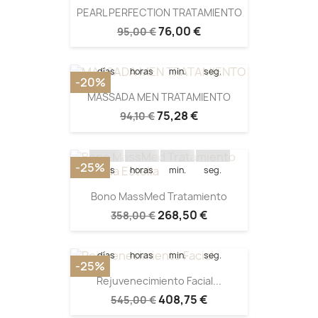
Quedan:
PEARL PERFECTION TRATAMIENTO
76,00 €
95,00 €
15
12
08
52
días
horas
min.
seg.
-20%
MASSADA MEN TRATAMIENTO
Quedan:
75,28 €
94,10 €
15
12
10
18
-25%
días
horas
min.
seg.
Quedan:
Bono MassMed Tratamiento
268,50 €
358,00 €
15
12
11
10
días
horas
min.
seg.
-25%
Rejuvenecimiento Facial...
Quedan:
408,75 €
545,00 €