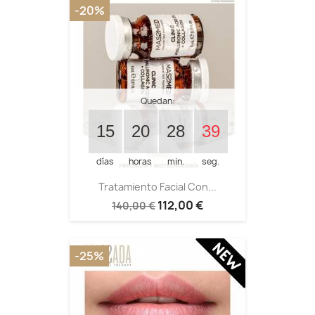
-20%
Quedan:
15
20
28
39
días
horas
min.
seg.
Tratamiento Facial Con...
112,00 €
140,00 €
-25%