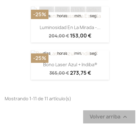
15
12
12
26
-25%
días
horas
min.
seg.
Quedan:
Luminosidad En La Mirada -...
153,00 €
204,00 €
15
12
14
16
días
horas
min.
seg.
-25%
Bono Laser Azul + Indiba®
273,75 €
365,00 €
Mostrando 1-11 de 11 artículo(s)
Volver arriba
