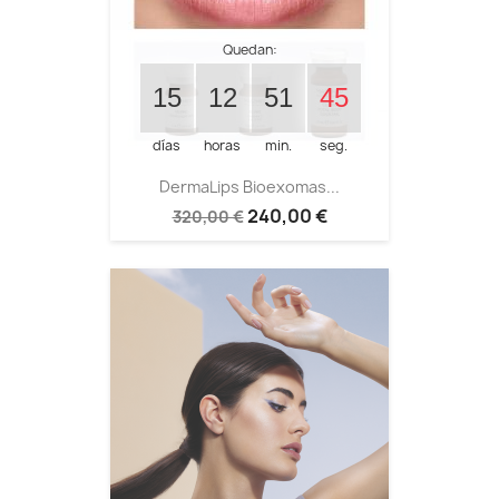
Quedan:
15
12
51
45
días
horas
min.
seg.
DermaLips Bioexomas...
240,00 €
320,00 €