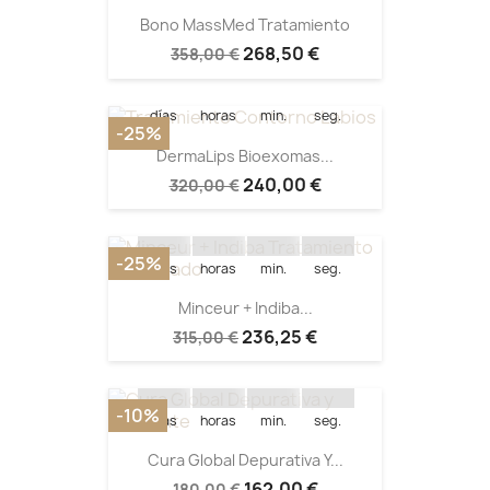
Quedan:
Bono MassMed Tratamiento
268,50 €
358,00 €
14
03
43
13
días
horas
min.
seg.
-25%
DermaLips Bioexomas...
Quedan:
240,00 €
320,00 €
14
02
29
52
-25%
días
horas
min.
seg.
Minceur + Indiba...
Quedan:
236,25 €
315,00 €
14
03
21
33
-10%
días
horas
min.
seg.
Cura Global Depurativa Y...
162,00 €
180,00 €