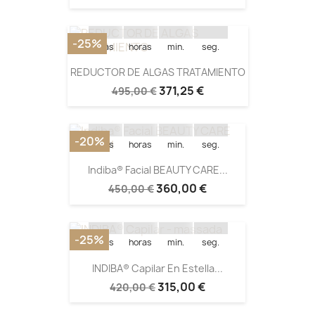
14
03
24
51
-25%
días
horas
min.
seg.
REDUCTOR DE ALGAS TRATAMIENTO
Quedan:
371,25 €
495,00 €
14
03
30
28
-20%
días
horas
min.
seg.
Indiba® Facial BEAUTY CARE...
Quedan:
360,00 €
450,00 €
14
03
11
42
-25%
días
horas
min.
seg.
INDIBA® Capilar En Estella...
315,00 €
420,00 €
Quedan: