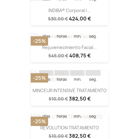
Quedan:
INDIBA® Corporal |...
424,00 €
530,00 €
14
03
02
38
días
horas
min.
seg.
-25%
Rejuvenecimiento Facial...
Quedan:
408,75 €
545,00 €
19
03
26
36
-25%
días
horas
min.
seg.
Quedan:
MINCEUR INTENSIVE TRATAMIENTO
382,50 €
510,00 €
14
03
23
24
días
horas
min.
seg.
-25%
REVOLUTION TRATAMIENTO
Quedan:
382,50 €
510,00 €