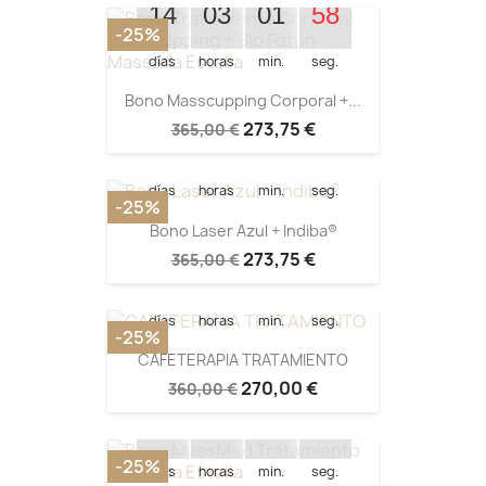
14
03
01
57
-25%
días
horas
min.
seg.
Quedan:
Bono Masscupping Corporal +...
273,75 €
365,00 €
14
03
05
44
días
horas
min.
seg.
-25%
Quedan:
Bono Laser Azul + Indiba®
273,75 €
365,00 €
14
02
27
39
días
horas
min.
seg.
-25%
CAFETERAPIA TRATAMIENTO
Quedan:
270,00 €
360,00 €
14
03
01
46
-25%
días
horas
min.
seg.