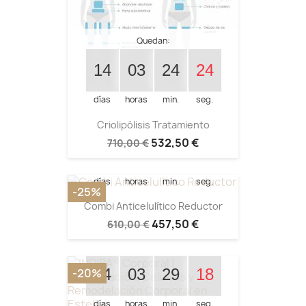
Quedan:
14
03
24
23
días
horas
min.
seg.
Quedan:
Criolipólisis Tratamiento
532,50 €
710,00 €
14
03
21
39
días
horas
min.
seg.
-25%
Combi Anticelulítico Reductor
457,50 €
610,00 €
Quedan:
14
03
29
17
-20%
días
horas
min.
seg.