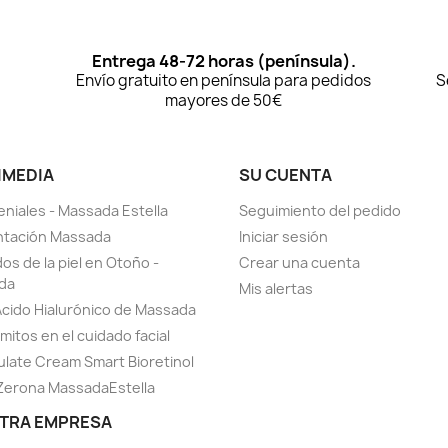
Entrega 48-72 horas (península).
Envío gratuito en península para pedidos
S
mayores de 50€
IMEDIA
SU CUENTA
eniales - Massada Estella
Seguimiento del pedido
ntación Massada
Iniciar sesión
os de la piel en Otoño -
Crear una cuenta
da
Mis alertas
Ácido Hialurónico de Massada
mitos en el cuidado facial
late Cream Smart Bioretinol
Zerona MassadaEstella
TRA EMPRESA