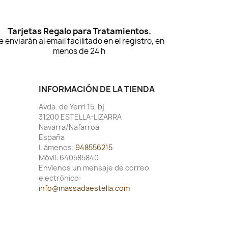
Tarjetas Regalo para Tratamientos.
e enviarán al email facilitado en el registro, en
menos de 24 h
INFORMACIÓN DE LA TIENDA
Avda. de Yerri 15, bj
31200 ESTELLA-LIZARRA
Navarra/Nafarroa
España
Llámenos:
948556215
Móvil:
640585840
Envíenos un mensaje de correo
electrónico:
info@massadaestella.com