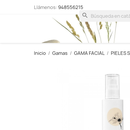
Llámenos:
948556215
search
Inicio
Gamas
GAMA FACIAL
PIELES 