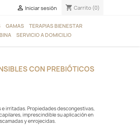
shopping_cart

Carrito
(0)
Iniciar sesión
S
GAMAS
TERAPIAS BIENESTAR
BINA
SERVICIO A DOMICILIO
ENSIBLES CON PREBIÓTICOS
es e irritadas. Propiedades descongestivas,
capilares, imprescindible su aplicación en
descamadas y enrojecidas.