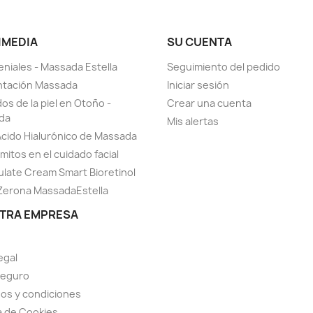
IMEDIA
SU CUENTA
eniales - Massada Estella
Seguimiento del pedido
ntación Massada
Iniciar sesión
os de la piel en Otoño -
Crear una cuenta
da
Mis alertas
Ácido Hialurónico de Massada
mitos en el cuidado facial
late Cream Smart Bioretinol
Zerona MassadaEstella
TRA EMPRESA
egal
seguro
os y condiciones
ca de Cookies