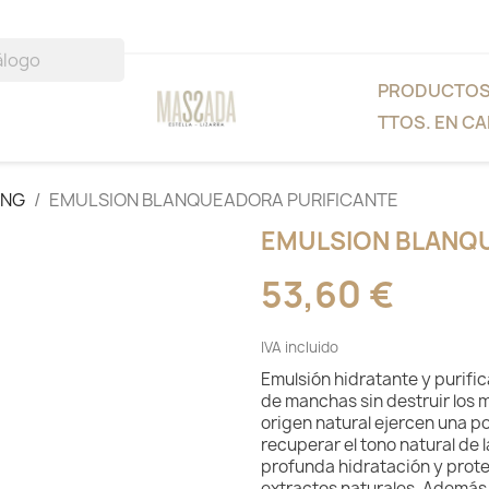
PRODUCTO
TTOS. EN CA
ING
EMULSION BLANQUEADORA PURIFICANTE
EMULSION BLANQ
53,60 €
IVA incluido
Emulsión hidratante y purifica
de manchas sin destruir los 
origen natural ejercen una p
recuperar el tono natural de 
profunda hidratación y prote
extractos naturales. Además,