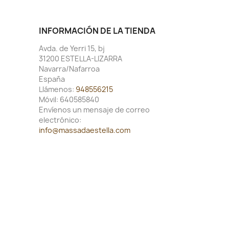
INFORMACIÓN DE LA TIENDA
Avda. de Yerri 15, bj
31200 ESTELLA-LIZARRA
Navarra/Nafarroa
España
Llámenos:
948556215
Móvil:
640585840
Envíenos un mensaje de correo
electrónico:
info@massadaestella.com