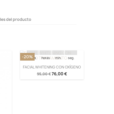
les del producto
Quedan:
14
03
51
45
-20%
días
horas
min.
seg.
FACIAL WHITENING CON OXÍGENO
76,00 €
95,00 €