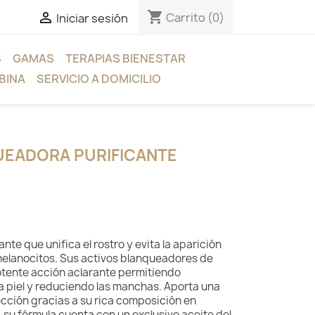
shopping_cart

Carrito
(0)
Iniciar sesión
S
GAMAS
TERAPIAS BIENESTAR
BINA
SERVICIO A DOMICILIO
UEADORA PURIFICANTE
nte que unifica el rostro y evita la aparición
melanocitos. Sus activos blanqueadores de
otente acción aclarante permitiendo
la piel y reduciendo las manchas. Aporta una
cción gracias a su rica composición en
 su fórmula cuenta con un exclusivo aceite del