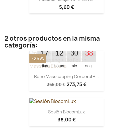
5,60 €
2 otros productos en la misma
Quedan:
categoría:
17
12
30
38
-25%
días
horas
min.
seg.
Bono Masscupping Corporal +...
273,75 €
365,00 €
Sesión BiocomLux
38,00 €