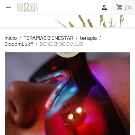
shopping_cart


(0)
Inicio
TERAPIAS BIENESTAR
terapia
BiocomLux®
BONO BIOCOMLUX