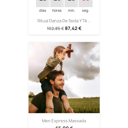
días
horas
min.
seg.
Ritual Danza De Seda Y Té...
87,42 €
102,85 €
Men Express Massada