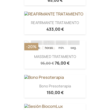
65,00 €
REAFIRMANTE TRATAMIENTO
Quedan:
433,00 €
15
09
56
52
-20%
días
horas
min.
seg.
MASSMED TRATAMIENTO
76,00 €
95,00 €
Bono Presoterapia
150,00 €