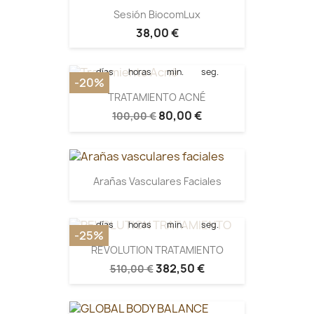
Quedan:
Sesión BiocomLux
38,00 €
15
10
30
15
días
horas
min.
seg.
-20%
TRATAMIENTO ACNÉ
80,00 €
100,00 €
Quedan:
Arañas Vasculares Faciales
15
10
30
33
días
horas
min.
seg.
-25%
REVOLUTION TRATAMIENTO
382,50 €
510,00 €