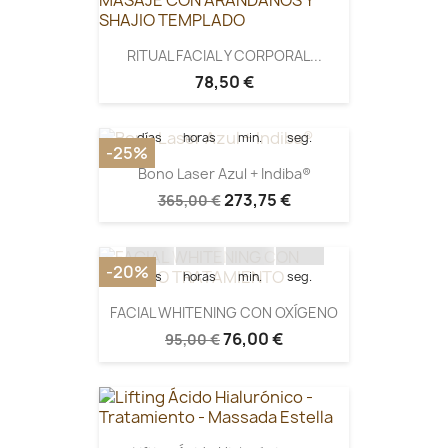
Quedan:
RITUAL FACIAL Y CORPORAL...
78,50 €
15
10
12
53
días
horas
min.
seg.
-25%
Bono Laser Azul + Indiba®
Quedan:
273,75 €
365,00 €
15
10
14
34
-20%
días
horas
min.
seg.
FACIAL WHITENING CON OXÍGENO
76,00 €
95,00 €