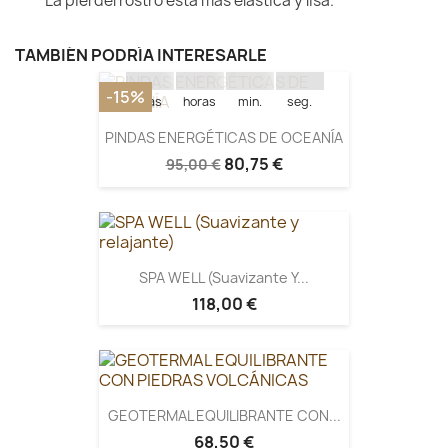
La piel del rostro está más elástica y lisa.
Quedan:
TAMBIÉN PODRÍA INTERESARLE
16
15
10
14
-15%
días
horas
min.
seg.
PINDAS ENERGÉTICAS DE OCEANÍA
80,75 €
95,00 €
SPA WELL (Suavizante Y...
118,00 €
GEOTERMAL EQUILIBRANTE CON...
68,50 €