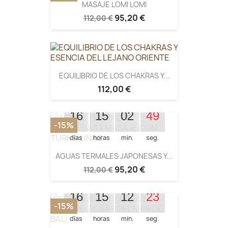
MASAJE LOMI LOMI
95,20 €
112,00 €
EQUILIBRIO DE LOS CHAKRAS Y...
112,00 €
Quedan:
16
15
02
48
-15%
días
horas
min.
seg.
AGUAS TERMALES JAPONESAS Y...
95,20 €
112,00 €
Quedan:
16
15
12
22
-15%
días
horas
min.
seg.