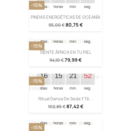
-15%
días
horas
min.
seg.
Quedan:
PINDAS ENERGÉTICAS DE OCEANÍA
80,75 €
95,00 €
16
15
01
33
días
horas
min.
seg.
-15%
SIENTE ÁFRICA EN TU PIEL
79,99 €
94,10 €
Quedan:
16
15
21
51
-15%
días
horas
min.
seg.
Quedan:
Ritual Danza De Seda Y Té...
87,42 €
102,85 €
16
15
20
09
días
horas
min.
seg.
-15%