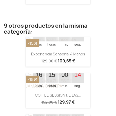
Quedan:
9 otros productos en la misma
categoría:
16
15
11
28
-15%
días
horas
min.
seg.
Experiencia Sensorial 4 Manos
109,65 €
129,00 €
Quedan:
16
15
00
13
-15%
días
horas
min.
seg.
COFFEE SESSION DE LAS...
Quedan:
129,97 €
152,90 €
16
15
10
14