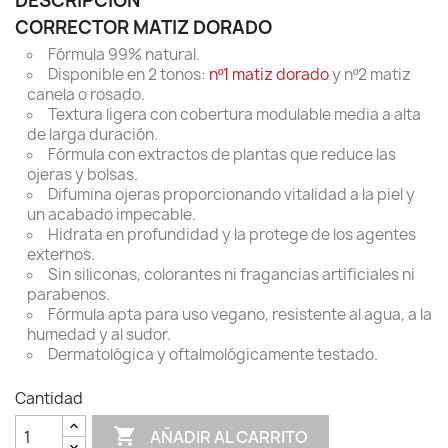
DESCRIPCIÓN
CORRECTOR MATIZ DORADO
Fórmula 99% natural.
Disponible en 2 tonos:
nº1 matiz dorado
y nº2 matiz
canela o rosado.
Textura ligera con cobertura modulable media a alta
de larga duración.
Fórmula con extractos de plantas que reduce las
ojeras y bolsas.
Difumina ojeras proporcionando vitalidad a la piel y
un acabado impecable.
Hidrata en profundidad y la protege de los agentes
externos.
Sin siliconas, colorantes ni fragancias artificiales ni
parabenos.
Fórmula apta para uso vegano, resistente al agua, a la
humedad y al sudor.
Dermatológica y oftalmológicamente testado.
Cantidad

AÑADIR AL CARRITO