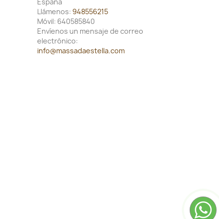
España
Llámenos:
948556215
Móvil:
640585840
Envíenos un mensaje de correo
electrónico:
info@massadaestella.com