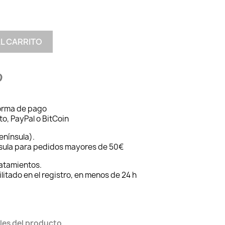
AL CARRITO
forma de pago
to, PayPal o BitCoin
enínsula).
nsula para pedidos mayores de 50€
ratamientos.
ilitado en el registro, en menos de 24 h
les del producto