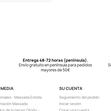
Entrega 48-72 horas (península).
Envío gratuito en península para pedidos
S
mayores de 50€
IMEDIA
SU CUENTA
eniales - Massada Estella
Seguimiento del pedido
ntación Massada
Iniciar sesión
os de la piel en Otoño -
Crear una cuenta