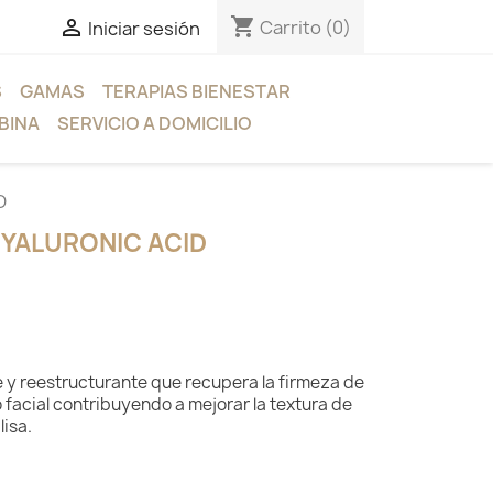
shopping_cart

Carrito
(0)
Iniciar sesión
S
GAMAS
TERAPIAS BIENESTAR
BINA
SERVICIO A DOMICILIO
D
HYALURONIC ACID
e y reestructurante que recupera la firmeza de
o facial contribuyendo a mejorar la textura de
lisa.