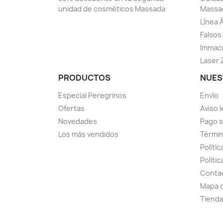
unidad de cosméticos Massada
Massa
Línea 
Falsos 
Immacu
Laser 
PRODUCTOS
NUES
Especial Peregrinos
Envío
Ofertas
Aviso l
Novedades
Pago 
Los más vendidos
Términ
Políti
Políti
Conta
Mapa d
Tiend