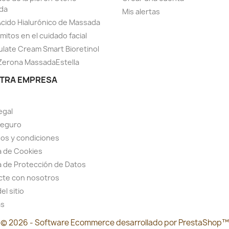
da
Mis alertas
Ácido Hialurónico de Massada
mitos en el cuidado facial
late Cream Smart Bioretinol
Zerona MassadaEstella
TRA EMPRESA
egal
seguro
os y condiciones
ca de Cookies
ca de Protección de Datos
cte con nosotros
el sitio
as
© 2026 - Software Ecommerce desarrollado por PrestaShop™