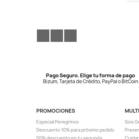
Facebook
YouTube
Instagram
Pago Seguro. Elige tu forma de pago
Bizum, Tarjeta de Crédito, PayPal o BitCoin
PROMOCIONES
MULT
Especial Peregrinos
Sois G
Descuento 10% para próximo pedido
Prese
50% descuento en tu segunda
Cuidad