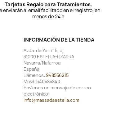
Tarjetas Regalo para Tratamientos.
e enviarán al email facilitado en el registro, en
menos de 24 h
INFORMACIÓN DE LA TIENDA
Avda. de Yerri 15, bj
31200 ESTELLA-LIZARRA
Navarra/Nafarroa
España
Llámenos:
948556215
Móvil:
640585840
Envíenos un mensaje de correo
electrónico:
info@massadaestella.com