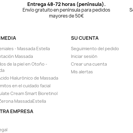
Entrega 48-72 horas (península).
Envío gratuito en península para pedidos
S
mayores de 50€
IMEDIA
SU CUENTA
eniales - Massada Estella
Seguimiento del pedido
ntación Massada
Iniciar sesión
os de la piel en Otoño -
Crear una cuenta
da
Mis alertas
Ácido Hialurónico de Massada
mitos en el cuidado facial
late Cream Smart Bioretinol
Zerona MassadaEstella
TRA EMPRESA
egal